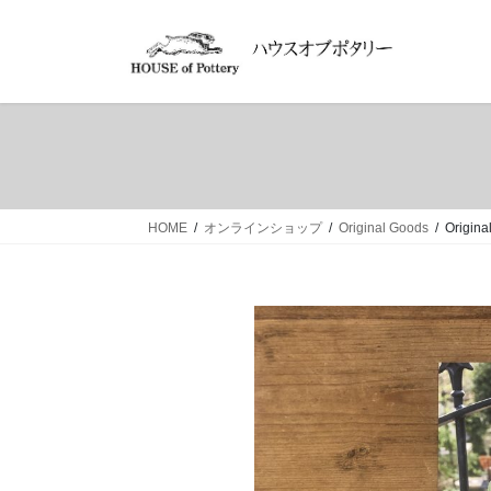
コ
ナ
ン
ビ
テ
ゲ
ン
ー
ツ
シ
へ
ョ
ス
ン
キ
に
ッ
移
HOME
オンラインショップ
Original Goods
Origina
プ
動