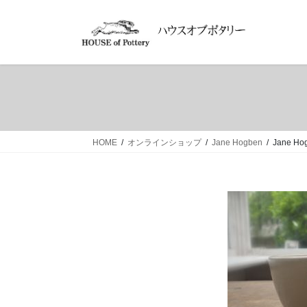
コ
ナ
ン
ビ
テ
ゲ
ン
ー
ツ
シ
へ
ョ
ス
ン
キ
に
ッ
移
HOME
オンラインショップ
Jane Hogben
Jane Ho
プ
動