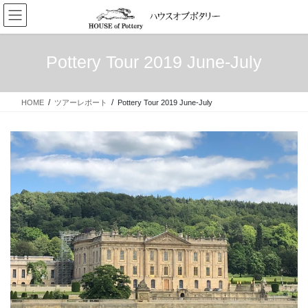
コ
ナ
ン
ビ
テ
ゲ
ン
ー
Pottery Tour 2019 June-July
ツ
シ
へ
ョ
ス
ン
HOME
ツアーレポート
Pottery Tour 2019 June-July
キ
に
ッ
移
プ
動