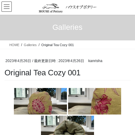
コ
ナ
ン
ビ
テ
ゲ
ン
ー
Galleries
ツ
シ
へ
ョ
ス
ン
HOME
Galleries
Original Tea Cozy 001
キ
に
ッ
移
プ
動
2023年4月26日
/ 最終更新日時 :
2023年4月26日
kanrisha
Original Tea Cozy 001